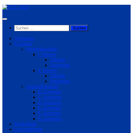
Zum
Inhalt
springen
Suchen
nach:
Startseite
Fussball
Herrenfussball
I. Herren
Tabelle
Spielplan
II. Herren
Tabelle
Spielplan
Jugendfussball
B-Junioren
C-Junioren
D-Junioren
E-Junioren
F-Junioren
G-Junioren
Basketball
Leichtathletik