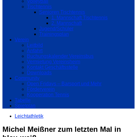
Volleyball
Tischtennis
Senioren Tischtennis
1. Mannschaft Tischtennis
2. Mannschaft
Jugend/Schüler
Trainingsplan
Verein
Leitbild
Anfahrt
Buchungskalender Vereinsbus
Vermietung Vereinsheim
Kontakt Geschäftsstelle
Downloads
Community
Open Fridays – Barsport und Mehr
Förderverein
Kooperation Tennis
Tabelle
Spielplan
Leichtathletik
Michel Meißner zum letzten Mal in