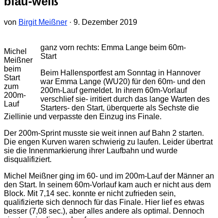
blau-weiß
von
Birgit Meißner
·
9. Dezember 2019
ganz vorn rechts: Emma Lange beim 60m-
Michel
Start
Meißner
beim
Beim Hallensportfest am Sonntag in Hannover
Start
war Emma Lange (WU20) für den 60m- und den
zum
200m-Lauf gemeldet. In ihrem 60m-Vorlauf
200m-
verschlief sie- irritiert durch das lange Warten des
Lauf
Starters- den Start, überquerte als Sechste die
Ziellinie und verpasste den Einzug ins Finale.
Der 200m-Sprint musste sie weit innen auf Bahn 2 starten.
Die engen Kurven waren schwierig zu laufen. Leider übertrat
sie die Innenmarkierung ihrer Laufbahn und wurde
disqualifiziert.
Michel Meißner ging im 60- und im 200m-Lauf der Männer an
den Start. In seinem 60m-Vorlauf kam auch er nicht aus dem
Block. Mit 7,14 sec. konnte er nicht zufrieden sein,
qualifizierte sich dennoch für das Finale. Hier lief es etwas
besser (7,08 sec.), aber alles andere als optimal. Dennoch