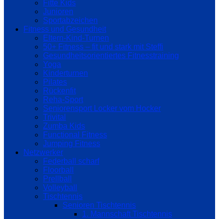
Fitte Kids
Junioren
Sportabzeichen
Fitness und Gesundheit
Eltern-Kind-Turnen
50+ Fitness – fit und stark mit Steffi
Gesundheitsorientiertes Fitnesstraining
Yoga
Kinderturnen
Pilates
Rückenfit
Reha-Sport
Seniorensport Locker vom Hocker
Trivital
Zumba Kids
Functional Fitness
Jumping Fitness
Netzwerker
Federball scharf
Floorball
Prellball
Volleyball
Tischtennis
Senioren Tischtennis
1. Mannschaft Tischtennis