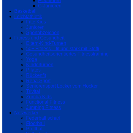
F-Junioren
G-Junioren
Basketball
Leichtathletik
Fitte Kids
Junioren
Sportabzeichen
Fitness und Gesundheit
Eltern-Kind-Turnen
50+ Fitness – fit und stark mit Steffi
Gesundheitsorientiertes Fitnesstraining
Yoga
Kinderturnen
Pilates
Rückenfit
Reha-Sport
Seniorensport Locker vom Hocker
Trivital
Zumba Kids
Functional Fitness
Jumping Fitness
Netzwerker
Federball scharf
Floorball
Prellball