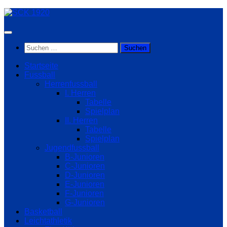
Zum
Inhalt
springen
Suchen
nach:
Startseite
Fussball
Herrenfussball
I. Herren
Tabelle
Spielplan
II. Herren
Tabelle
Spielplan
Jugendfussball
B-Junioren
C-Junioren
D-Junioren
E-Junioren
F-Junioren
G-Junioren
Basketball
Leichtathletik