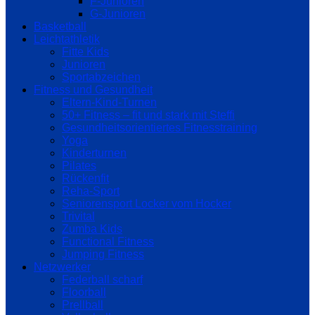
F-Junioren
G-Junioren
Basketball
Leichtathletik
Fitte Kids
Junioren
Sportabzeichen
Fitness und Gesundheit
Eltern-Kind-Turnen
50+ Fitness – fit und stark mit Steffi
Gesundheitsorientiertes Fitnesstraining
Yoga
Kinderturnen
Pilates
Rückenfit
Reha-Sport
Seniorensport Locker vom Hocker
Trivital
Zumba Kids
Functional Fitness
Jumping Fitness
Netzwerker
Federball scharf
Floorball
Prellball