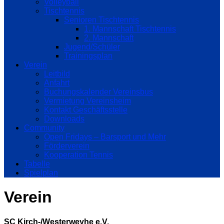
Volleyball
Tischtennis
Senioren Tischtennis
1. Mannschaft Tischtennis
2. Mannschaft
Jugend/Schüler
Trainingsplan
Verein
Leitbild
Anfahrt
Buchungskalender Vereinsbus
Vermietung Vereinsheim
Kontakt Geschäftsstelle
Downloads
Community
Open Fridays – Barsport und Mehr
Förderverein
Kooperation Tennis
Tabelle
Spielplan
Verein
SC Kirch-/Westerweyhe e.V.