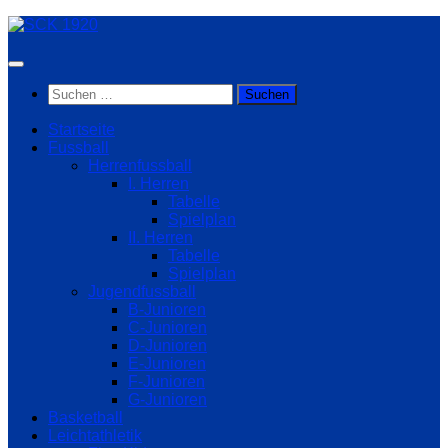
Zum
Inhalt
springen
Suchen
nach:
Startseite
Fussball
Herrenfussball
I. Herren
Tabelle
Spielplan
II. Herren
Tabelle
Spielplan
Jugendfussball
B-Junioren
C-Junioren
D-Junioren
E-Junioren
F-Junioren
G-Junioren
Basketball
Leichtathletik