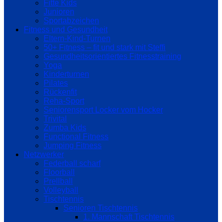
Fitte Kids
Junioren
Sportabzeichen
Fitness und Gesundheit
Eltern-Kind-Turnen
50+ Fitness – fit und stark mit Steffi
Gesundheitsorientiertes Fitnesstraining
Yoga
Kinderturnen
Pilates
Rückenfit
Reha-Sport
Seniorensport Locker vom Hocker
Trivital
Zumba Kids
Functional Fitness
Jumping Fitness
Netzwerker
Federball scharf
Floorball
Prellball
Volleyball
Tischtennis
Senioren Tischtennis
1. Mannschaft Tischtennis