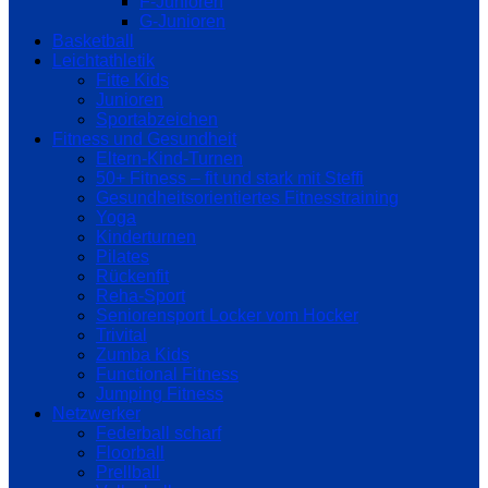
F-Junioren
G-Junioren
Basketball
Leichtathletik
Fitte Kids
Junioren
Sportabzeichen
Fitness und Gesundheit
Eltern-Kind-Turnen
50+ Fitness – fit und stark mit Steffi
Gesundheitsorientiertes Fitnesstraining
Yoga
Kinderturnen
Pilates
Rückenfit
Reha-Sport
Seniorensport Locker vom Hocker
Trivital
Zumba Kids
Functional Fitness
Jumping Fitness
Netzwerker
Federball scharf
Floorball
Prellball