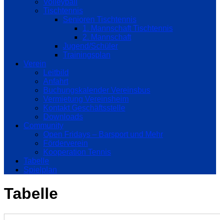
Volleyball
Tischtennis
Senioren Tischtennis
1. Mannschaft Tischtennis
2. Mannschaft
Jugend/Schüler
Trainingsplan
Verein
Leitbild
Anfahrt
Buchungskalender Vereinsbus
Vermietung Vereinsheim
Kontakt Geschäftsstelle
Downloads
Community
Open Fridays – Barsport und Mehr
Förderverein
Kooperation Tennis
Tabelle
Spielplan
Tabelle