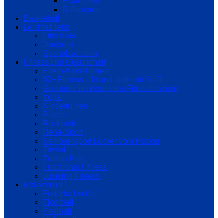
F-Junioren
G-Junioren
Basketball
Leichtathletik
Fitte Kids
Junioren
Sportabzeichen
Fitness und Gesundheit
Eltern-Kind-Turnen
50+ Fitness – fit und stark mit Steffi
Gesundheitsorientiertes Fitnesstraining
Yoga
Kinderturnen
Pilates
Rückenfit
Reha-Sport
Seniorensport Locker vom Hocker
Trivital
Zumba Kids
Functional Fitness
Jumping Fitness
Netzwerker
Federball scharf
Floorball
Prellball