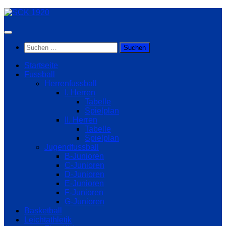
Zum
Inhalt
springen
Suchen
nach:
Startseite
Fussball
Herrenfussball
I. Herren
Tabelle
Spielplan
II. Herren
Tabelle
Spielplan
Jugendfussball
B-Junioren
C-Junioren
D-Junioren
E-Junioren
F-Junioren
G-Junioren
Basketball
Leichtathletik