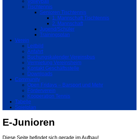
Volleyball
Tischtennis
Senioren Tischtennis
1. Mannschaft Tischtennis
2. Mannschaft
Jugend/Schüler
Trainingsplan
Verein
Leitbild
Anfahrt
Buchungskalender Vereinsbus
Vermietung Vereinsheim
Kontakt Geschäftsstelle
Downloads
Community
Open Fridays – Barsport und Mehr
Förderverein
Kooperation Tennis
Tabelle
Spielplan
E-Junioren
Diese Seite befindet sich gerade im Aufbau!