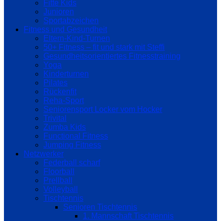
Fitte Kids
Junioren
Sportabzeichen
Fitness und Gesundheit
Eltern-Kind-Turnen
50+ Fitness – fit und stark mit Steffi
Gesundheitsorientiertes Fitnesstraining
Yoga
Kinderturnen
Pilates
Rückenfit
Reha-Sport
Seniorensport Locker vom Hocker
Trivital
Zumba Kids
Functional Fitness
Jumping Fitness
Netzwerker
Federball scharf
Floorball
Prellball
Volleyball
Tischtennis
Senioren Tischtennis
1. Mannschaft Tischtennis