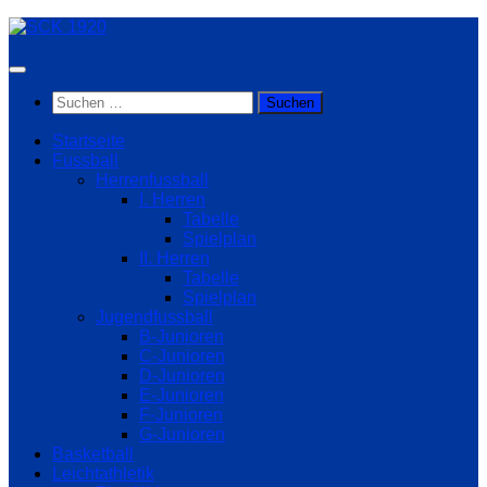
Zum
Inhalt
springen
Suchen
nach:
Startseite
Fussball
Herrenfussball
I. Herren
Tabelle
Spielplan
II. Herren
Tabelle
Spielplan
Jugendfussball
B-Junioren
C-Junioren
D-Junioren
E-Junioren
F-Junioren
G-Junioren
Basketball
Leichtathletik