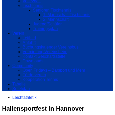
Volleyball
Tischtennis
Senioren Tischtennis
1. Mannschaft Tischtennis
2. Mannschaft
Jugend/Schüler
Trainingsplan
Verein
Leitbild
Anfahrt
Buchungskalender Vereinsbus
Vermietung Vereinsheim
Kontakt Geschäftsstelle
Downloads
Community
Open Fridays – Barsport und Mehr
Förderverein
Kooperation Tennis
Tabelle
Spielplan
Leichtathletik
Hallensportfest in Hannover