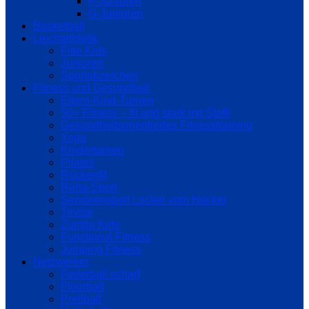
F-Junioren
G-Junioren
Basketball
Leichtathletik
Fitte Kids
Junioren
Sportabzeichen
Fitness und Gesundheit
Eltern-Kind-Turnen
50+ Fitness – fit und stark mit Steffi
Gesundheitsorientiertes Fitnesstraining
Yoga
Kinderturnen
Pilates
Rückenfit
Reha-Sport
Seniorensport Locker vom Hocker
Trivital
Zumba Kids
Functional Fitness
Jumping Fitness
Netzwerker
Federball scharf
Floorball
Prellball