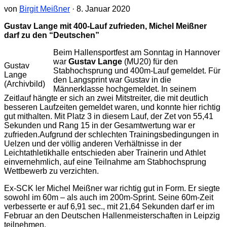
von
Birgit Meißner
·
8. Januar 2020
Gustav Lange mit 400-Lauf zufrieden, Michel Meißner
darf zu den “Deutschen”
Beim Hallensportfest am Sonntag in Hannover
war
Gustav Lange
(MU20) für den
Gustav
Stabhochsprung und 400m-Lauf gemeldet. Für
Lange
den Langsprint war Gustav in die
(Archivbild)
Männerklasse hochgemeldet. In seinem
Zeitlauf hängte er sich an zwei Mitstreiter, die mit deutlich
besseren Laufzeiten gemeldet waren, und konnte hier richtig
gut mithalten. Mit Platz 3 in diesem Lauf, der Zet von 55,41
Sekunden und Rang 15 in der Gesamtwertung war er
zufrieden.Aufgrund der schlechten Trainingsbedingungen in
Uelzen und der völlig anderen Verhältnisse in der
Leichtathletikhalle entschieden aber Trainerin und Athlet
einvernehmlich, auf eine Teilnahme am Stabhochsprung
Wettbewerb zu verzichten.
Ex-SCK ler Michel Meißner war richtig gut in Form. Er siegte
sowohl im 60m – als auch im 200m-Sprint. Seine 60m-Zeit
verbesserte er auf 6,91 sec., mit 21,64 Sekunden darf er im
Februar an den Deutschen Hallenmeisterschaften in Leipzig
teilnehmen.