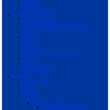
Fitte Kids
Junioren
Sportabzeichen
Fitness und Gesundheit
Eltern-Kind-Turnen
50+ Fitness – fit und stark mit Steffi
Gesundheitsorientiertes Fitnesstraining
Yoga
Kinderturnen
Pilates
Rückenfit
Reha-Sport
Seniorensport Locker vom Hocker
Trivital
Zumba Kids
Functional Fitness
Jumping Fitness
Netzwerker
Federball scharf
Floorball
Prellball
Volleyball
Tischtennis
Senioren Tischtennis
1. Mannschaft Tischtennis