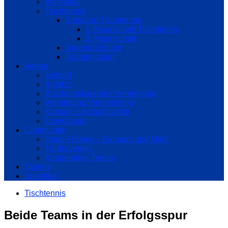
Volleyball
Tischtennis
Senioren Tischtennis
1. Mannschaft Tischtennis
2. Mannschaft
Jugend/Schüler
Trainingsplan
Verein
Leitbild
Anfahrt
Buchungskalender Vereinsbus
Vermietung Vereinsheim
Kontakt Geschäftsstelle
Downloads
Community
Open Fridays – Barsport und Mehr
Förderverein
Kooperation Tennis
Tabelle
Spielplan
Tischtennis
Beide Teams in der Erfolgsspur