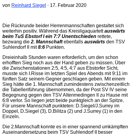
von
Reinhard Siegel
·
17. Februar 2020
Die Rückrunde beider Herrenmannschaften gestaltet sich
weiterhin positiv. Während das Kreisligaquartett
auswärts
beim TuS Ebstorf I ein 7:7 Unentschieden
rettete,
bezwang die
2. Mannschaft
ebenfalls
auswärts
den TSV
Suhlendorf II mit
8:6
Punkten.
Dreieinhalb Stunden waren erforderlich, um den schon
erhofften Sieg noch aus der Hand geben zu müssen. Über
die Zwischenstationen 2:5, 4:5, 4:7 aus Ebstorfer Sicht,
musste sich I.Risse im letzten Spiel des Abends mit 9:11 im
fünften Satz seinem Gegner geschlagen geben. Mit einem
Sieg hätte die 1. Mannschaft zumindestens zwischenzeitlich
die Tabellenführung übernommen, da der Post SV IV seine
Begegnung gegen den TSV Altenmedingen II zu Hause mit
6:8 verlor. So liegen jetzt beide punktgleich an der Spitze.
Für unsere Mannschaft punkteten: D.Siegel/J.Surrey im
Doppel, D.Siegel (3), D.Bilitza (2) und J.Surrey (1) in den
Einzeln.
Die 2.Mannschaft konnte es in einer spannend umkämpften
Auseinandersetzung beim TSV Suhlendorf II besser