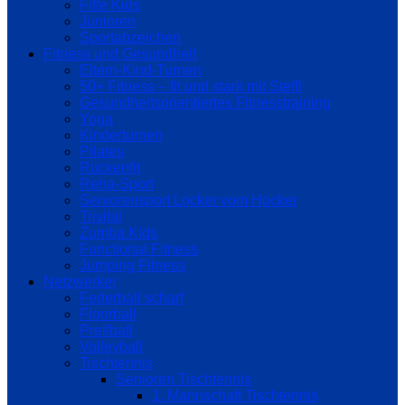
Fitte Kids
Junioren
Sportabzeichen
Fitness und Gesundheit
Eltern-Kind-Turnen
50+ Fitness – fit und stark mit Steffi
Gesundheitsorientiertes Fitnesstraining
Yoga
Kinderturnen
Pilates
Rückenfit
Reha-Sport
Seniorensport Locker vom Hocker
Trivital
Zumba Kids
Functional Fitness
Jumping Fitness
Netzwerker
Federball scharf
Floorball
Prellball
Volleyball
Tischtennis
Senioren Tischtennis
1. Mannschaft Tischtennis