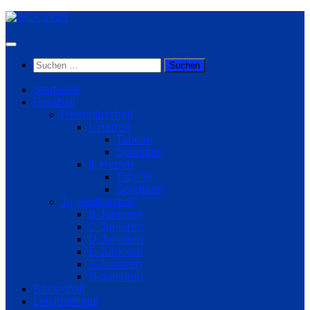
Zum
Inhalt
springen
Suchen
nach:
Startseite
Fussball
Herrenfussball
I. Herren
Tabelle
Spielplan
II. Herren
Tabelle
Spielplan
Jugendfussball
B-Junioren
C-Junioren
D-Junioren
E-Junioren
F-Junioren
G-Junioren
Basketball
Leichtathletik