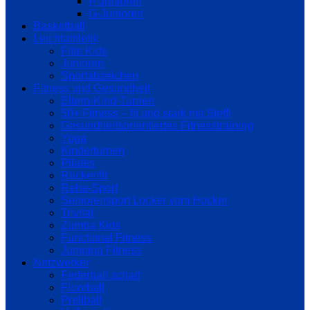
F-Junioren
G-Junioren
Basketball
Leichtathletik
Fitte Kids
Junioren
Sportabzeichen
Fitness und Gesundheit
Eltern-Kind-Turnen
50+ Fitness – fit und stark mit Steffi
Gesundheitsorientiertes Fitnesstraining
Yoga
Kinderturnen
Pilates
Rückenfit
Reha-Sport
Seniorensport Locker vom Hocker
Trivital
Zumba Kids
Functional Fitness
Jumping Fitness
Netzwerker
Federball scharf
Floorball
Prellball