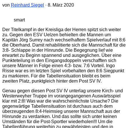
von
Reinhard Siegel
·
8. März 2020
smart
Der Titelkampf in der Kreisliga der Herren spitzt sich weiter
zu. Gegen den ESV Uelzen behielten die Mannen um
Kapitän Jörg Surrey nach wechselhaftem Spielverlauf mit 8:6
die Oberhand. Damit rehabilitierte sich die Mannschaft für die
3:8- Schlappe in der Hinrunde. Die Begegnung lief wie
erwartet zu Beginn spannend und ausgeglichen. Über eine
Punkteteilung in den Eingangsdoppeln verschafften sich
unsere Männer in Folge einen 4:3- bzw. 7:6 Vorteil. Ingo
Risse war es im letzten Spiel vorbehalten den 8:6 Siegpunkt
zu markieren. Für die Tabellensituation bleibt es beim
zweiten Platz, punktgleich hinter dem Post SV IV.
Genau gegen diesen Post SV IV unterlag unsere Kirch- und
Westerweyher Truppe im vorangegangenen Auswärtsspiel
klar mit 2:8! Was war die wahrscheinlichste Ursache? Die
gegenwärtige Tabellensituation ist durchaus auch dem
überzeugenden 8:4-Heimsieg unserer Mannschaft aus der
Hinrunde zu verdanken. Und das sollte sich unter keinen
Umständen für die Post-Sportler wiederholen!!! Um die
Tabellenführung weiterhin zu gewährleisten und den in