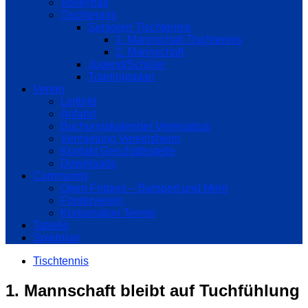
Volleyball
Tischtennis
Senioren Tischtennis
1. Mannschaft Tischtennis
2. Mannschaft
Jugend/Schüler
Trainingsplan
Verein
Leitbild
Anfahrt
Buchungskalender Vereinsbus
Vermietung Vereinsheim
Kontakt Geschäftsstelle
Downloads
Community
Open Fridays – Barsport und Mehr
Förderverein
Kooperation Tennis
Tabelle
Spielplan
Tischtennis
1. Mannschaft bleibt auf Tuchfühlung