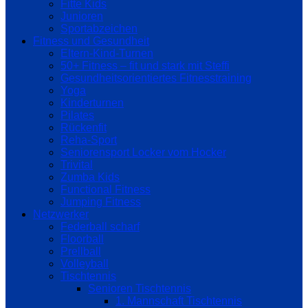
Fitte Kids
Junioren
Sportabzeichen
Fitness und Gesundheit
Eltern-Kind-Turnen
50+ Fitness – fit und stark mit Steffi
Gesundheitsorientiertes Fitnesstraining
Yoga
Kinderturnen
Pilates
Rückenfit
Reha-Sport
Seniorensport Locker vom Hocker
Trivital
Zumba Kids
Functional Fitness
Jumping Fitness
Netzwerker
Federball scharf
Floorball
Prellball
Volleyball
Tischtennis
Senioren Tischtennis
1. Mannschaft Tischtennis