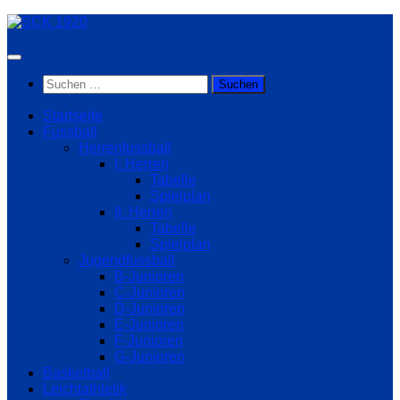
Zum
Inhalt
springen
Suchen
nach:
Startseite
Fussball
Herrenfussball
I. Herren
Tabelle
Spielplan
II. Herren
Tabelle
Spielplan
Jugendfussball
B-Junioren
C-Junioren
D-Junioren
E-Junioren
F-Junioren
G-Junioren
Basketball
Leichtathletik