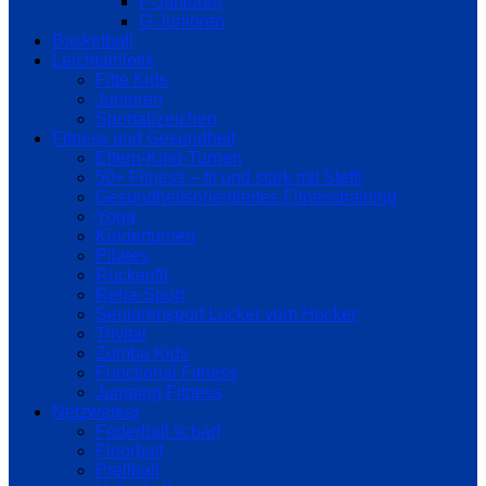
F-Junioren
G-Junioren
Basketball
Leichtathletik
Fitte Kids
Junioren
Sportabzeichen
Fitness und Gesundheit
Eltern-Kind-Turnen
50+ Fitness – fit und stark mit Steffi
Gesundheitsorientiertes Fitnesstraining
Yoga
Kinderturnen
Pilates
Rückenfit
Reha-Sport
Seniorensport Locker vom Hocker
Trivital
Zumba Kids
Functional Fitness
Jumping Fitness
Netzwerker
Federball scharf
Floorball
Prellball