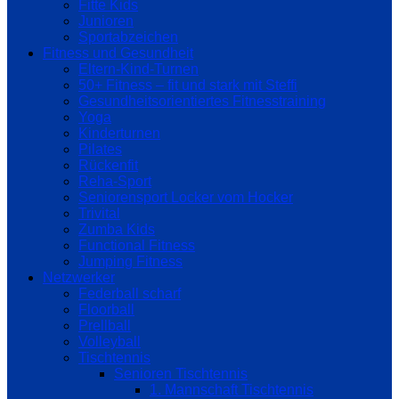
Fitte Kids
Junioren
Sportabzeichen
Fitness und Gesundheit
Eltern-Kind-Turnen
50+ Fitness – fit und stark mit Steffi
Gesundheitsorientiertes Fitnesstraining
Yoga
Kinderturnen
Pilates
Rückenfit
Reha-Sport
Seniorensport Locker vom Hocker
Trivital
Zumba Kids
Functional Fitness
Jumping Fitness
Netzwerker
Federball scharf
Floorball
Prellball
Volleyball
Tischtennis
Senioren Tischtennis
1. Mannschaft Tischtennis