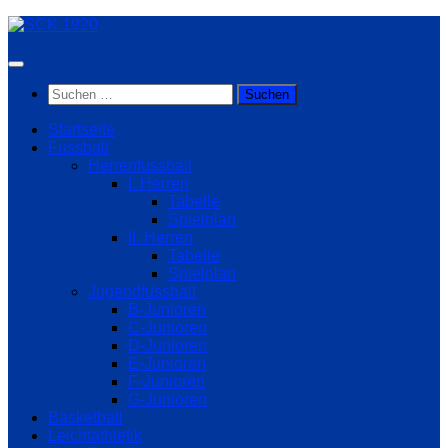
Zum
Inhalt
springen
Suchen
nach:
Startseite
Fussball
Herrenfussball
I. Herren
Tabelle
Spielplan
II. Herren
Tabelle
Spielplan
Jugendfussball
B-Junioren
C-Junioren
D-Junioren
E-Junioren
F-Junioren
G-Junioren
Basketball
Leichtathletik