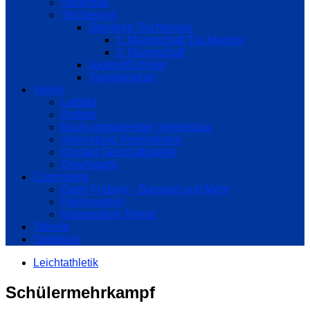
Volleyball
Tischtennis
Senioren Tischtennis
1. Mannschaft Tischtennis
2. Mannschaft
Jugend/Schüler
Trainingsplan
Verein
Leitbild
Anfahrt
Buchungskalender Vereinsbus
Vermietung Vereinsheim
Kontakt Geschäftsstelle
Downloads
Community
Open Fridays – Barsport und Mehr
Förderverein
Kooperation Tennis
Tabelle
Spielplan
Leichtathletik
Schülermehrkampf