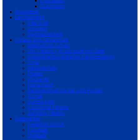
F-Junioren
G-Junioren
Basketball
Leichtathletik
Fitte Kids
Junioren
Sportabzeichen
Fitness und Gesundheit
Eltern-Kind-Turnen
50+ Fitness – fit und stark mit Steffi
Gesundheitsorientiertes Fitnesstraining
Yoga
Kinderturnen
Pilates
Rückenfit
Reha-Sport
Seniorensport Locker vom Hocker
Trivital
Zumba Kids
Functional Fitness
Jumping Fitness
Netzwerker
Federball scharf
Floorball
Prellball