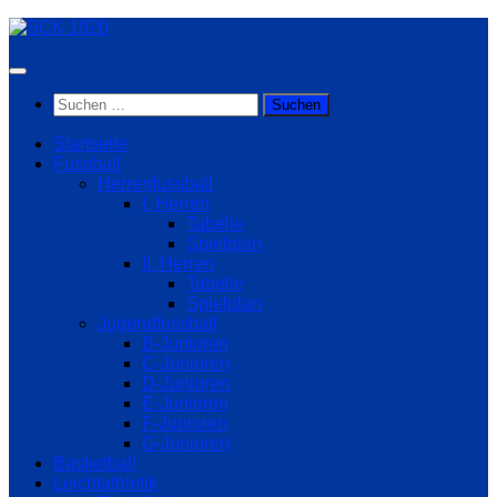
Zum
Inhalt
springen
Suchen
nach:
Startseite
Fussball
Herrenfussball
I. Herren
Tabelle
Spielplan
II. Herren
Tabelle
Spielplan
Jugendfussball
B-Junioren
C-Junioren
D-Junioren
E-Junioren
F-Junioren
G-Junioren
Basketball
Leichtathletik