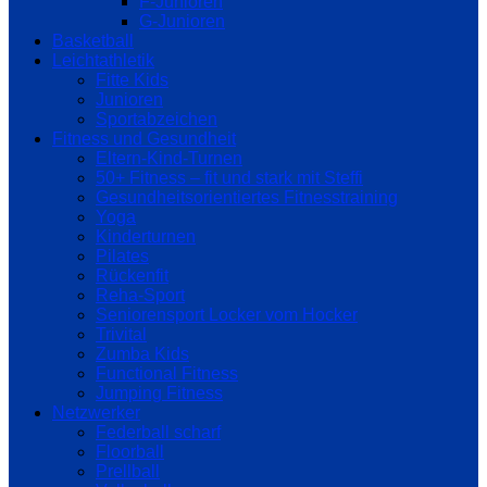
F-Junioren
G-Junioren
Basketball
Leichtathletik
Fitte Kids
Junioren
Sportabzeichen
Fitness und Gesundheit
Eltern-Kind-Turnen
50+ Fitness – fit und stark mit Steffi
Gesundheitsorientiertes Fitnesstraining
Yoga
Kinderturnen
Pilates
Rückenfit
Reha-Sport
Seniorensport Locker vom Hocker
Trivital
Zumba Kids
Functional Fitness
Jumping Fitness
Netzwerker
Federball scharf
Floorball
Prellball