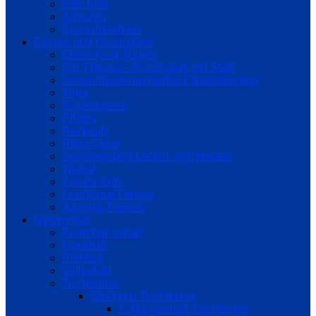
Fitte Kids
Junioren
Sportabzeichen
Fitness und Gesundheit
Eltern-Kind-Turnen
50+ Fitness – fit und stark mit Steffi
Gesundheitsorientiertes Fitnesstraining
Yoga
Kinderturnen
Pilates
Rückenfit
Reha-Sport
Seniorensport Locker vom Hocker
Trivital
Zumba Kids
Functional Fitness
Jumping Fitness
Netzwerker
Federball scharf
Floorball
Prellball
Volleyball
Tischtennis
Senioren Tischtennis
1. Mannschaft Tischtennis