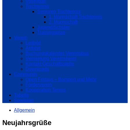
Volleyball
Tischtennis
Senioren Tischtennis
1. Mannschaft Tischtennis
2. Mannschaft
Jugend/Schüler
Trainingsplan
Verein
Leitbild
Anfahrt
Buchungskalender Vereinsbus
Vermietung Vereinsheim
Kontakt Geschäftsstelle
Downloads
Community
Open Fridays – Barsport und Mehr
Förderverein
Kooperation Tennis
Tabelle
Spielplan
Allgemein
Neujahrsgrüße