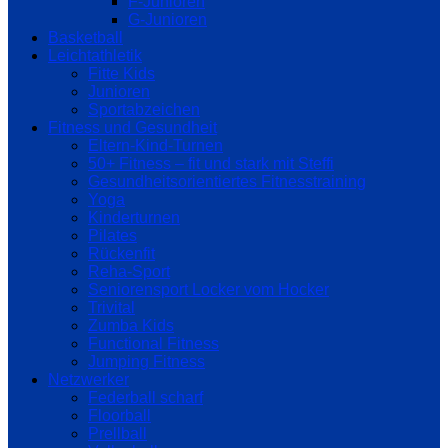
F-Junioren
G-Junioren
Basketball
Leichtathletik
Fitte Kids
Junioren
Sportabzeichen
Fitness und Gesundheit
Eltern-Kind-Turnen
50+ Fitness – fit und stark mit Steffi
Gesundheitsorientiertes Fitnesstraining
Yoga
Kinderturnen
Pilates
Rückenfit
Reha-Sport
Seniorensport Locker vom Hocker
Trivital
Zumba Kids
Functional Fitness
Jumping Fitness
Netzwerker
Federball scharf
Floorball
Prellball