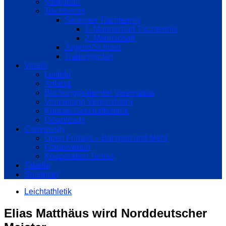
Volleyball
Tischtennis
Senioren Tischtennis
1. Mannschaft Tischtennis
2. Mannschaft
Jugend/Schüler
Trainingsplan
Verein
Leitbild
Anfahrt
Buchungskalender Vereinsbus
Vermietung Vereinsheim
Kontakt Geschäftsstelle
Downloads
Community
Open Fridays – Barsport und Mehr
Förderverein
Kooperation Tennis
Tabelle
Spielplan
Leichtathletik
Elias Matthäus wird Norddeutscher