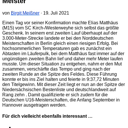
Meister
von
Birgit Meißner
·
19. Juli 2021
Einen Tag vor seiner Konfirmation machte Elias Matthäus
(M15) vom SC Kirch-/Westerweyhe sich selbst das größte
Geschenk. In seinem erst zweiten Lauf überhaupt auf der
3.000-Meter-Strecke landete er bei den Norddeutschen
Meisterschaften in Berlin gleich einen riesigen Erfolg. Bei
hochsommerlichen Temperaturen gab es zunächst ein
Abtasten im Läuferpulk, bei dem Matthäus fast immer auf der
ungünstigen zweiten Bahn lief und daher mehr Meter laufen
musste. Um dieser Situation zu entgehen, nahm er den Mut
zusammen, verschärfte das Tempo und ging nach der
zweiten Runde an die Spitze des Feldes. Diese Führung
konnte er bis ins Ziel halten und feierte in 9:37,72 Minuten
den Titelgewinn. Mit dieser Zeit liegt er nun an der Spitze der
Niedersächsischen Bestenliste und deutschlandweit auf
Rang zehn . Damit qualifizierte er sich zudem für die
Deutschen U16-Meisterschaften, die Anfang September in
Hannover ausgetragen werden.
Für dich vielleicht ebenfalls interessant …