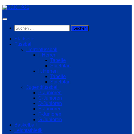
Zum
Inhalt
springen
Suchen
nach:
Startseite
Fussball
Herrenfussball
I. Herren
Tabelle
Spielplan
II. Herren
Tabelle
Spielplan
Jugendfussball
B-Junioren
C-Junioren
D-Junioren
E-Junioren
F-Junioren
G-Junioren
Basketball
Leichtathletik