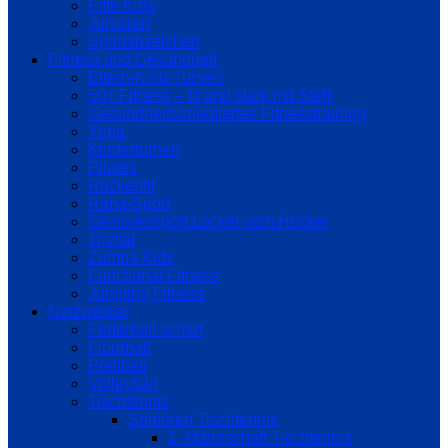
Fitte Kids
Junioren
Sportabzeichen
Fitness und Gesundheit
Eltern-Kind-Turnen
50+ Fitness – fit und stark mit Steffi
Gesundheitsorientiertes Fitnesstraining
Yoga
Kinderturnen
Pilates
Rückenfit
Reha-Sport
Seniorensport Locker vom Hocker
Trivital
Zumba Kids
Functional Fitness
Jumping Fitness
Netzwerker
Federball scharf
Floorball
Prellball
Volleyball
Tischtennis
Senioren Tischtennis
1. Mannschaft Tischtennis