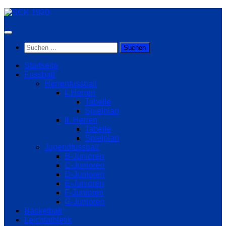
Zum
Inhalt
springen
Suchen
nach:
Startseite
Fussball
Herrenfussball
I. Herren
Tabelle
Spielplan
II. Herren
Tabelle
Spielplan
Jugendfussball
B-Junioren
C-Junioren
D-Junioren
E-Junioren
F-Junioren
G-Junioren
Basketball
Leichtathletik