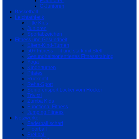
F-Junioren
G-Junioren
Basketball
Leichtathletik
Fitte Kids
Junioren
Sportabzeichen
Fitness und Gesundheit
Eltern-Kind-Turnen
50+ Fitness – fit und stark mit Steffi
Gesundheitsorientiertes Fitnesstraining
Yoga
Kinderturnen
Pilates
Rückenfit
Reha-Sport
Seniorensport Locker vom Hocker
Trivital
Zumba Kids
Functional Fitness
Jumping Fitness
Netzwerker
Federball scharf
Floorball
Prellball