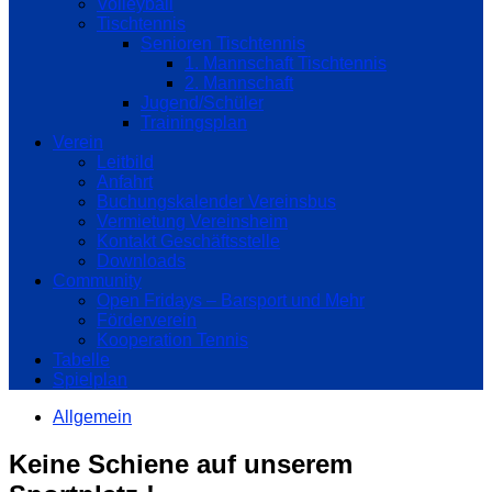
Volleyball
Tischtennis
Senioren Tischtennis
1. Mannschaft Tischtennis
2. Mannschaft
Jugend/Schüler
Trainingsplan
Verein
Leitbild
Anfahrt
Buchungskalender Vereinsbus
Vermietung Vereinsheim
Kontakt Geschäftsstelle
Downloads
Community
Open Fridays – Barsport und Mehr
Förderverein
Kooperation Tennis
Tabelle
Spielplan
Allgemein
Keine Schiene auf unserem