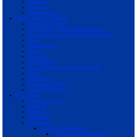
Fitte Kids
Junioren
Sportabzeichen
Fitness und Gesundheit
Eltern-Kind-Turnen
50+ Fitness – fit und stark mit Steffi
Gesundheitsorientiertes Fitnesstraining
Yoga
Kinderturnen
Pilates
Rückenfit
Reha-Sport
Seniorensport Locker vom Hocker
Trivital
Zumba Kids
Functional Fitness
Jumping Fitness
Netzwerker
Federball scharf
Floorball
Prellball
Volleyball
Tischtennis
Senioren Tischtennis
1. Mannschaft Tischtennis