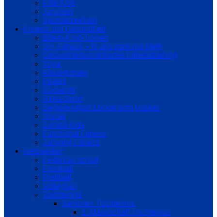
Fitte Kids
Junioren
Sportabzeichen
Fitness und Gesundheit
Eltern-Kind-Turnen
50+ Fitness – fit und stark mit Steffi
Gesundheitsorientiertes Fitnesstraining
Yoga
Kinderturnen
Pilates
Rückenfit
Reha-Sport
Seniorensport Locker vom Hocker
Trivital
Zumba Kids
Functional Fitness
Jumping Fitness
Netzwerker
Federball scharf
Floorball
Prellball
Volleyball
Tischtennis
Senioren Tischtennis
1. Mannschaft Tischtennis