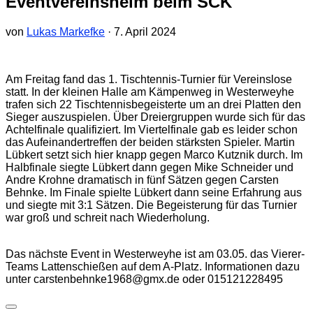
Eventvereinsheim beim SCK
von
Lukas Markefke
·
7. April 2024
Am Freitag fand das 1. Tischtennis-Turnier für Vereinslose
statt. In der kleinen Halle am Kämpenweg in Westerweyhe
trafen sich 22 Tischtennisbegeisterte um an drei Platten den
Sieger auszuspielen. Über Dreiergruppen wurde sich für das
Achtelfinale qualifiziert. Im Viertelfinale gab es leider schon
das Aufeinandertreffen der beiden stärksten Spieler. Martin
Lübkert setzt sich hier knapp gegen Marco Kutznik durch. Im
Halbfinale siegte Lübkert dann gegen Mike Schneider und
Andre Krohne dramatisch in fünf Sätzen gegen Carsten
Behnke. Im Finale spielte Lübkert dann seine Erfahrung aus
und siegte mit 3:1 Sätzen. Die Begeisterung für das Turnier
war groß und schreit nach Wiederholung.
Das nächste Event in Westerweyhe ist am 03.05. das Vierer-
Teams Lattenschießen auf dem A-Platz. Informationen dazu
unter carstenbehnke1968@gmx.de oder 015121228495