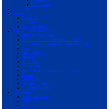
F-Junioren
G-Junioren
Basketball
Leichtathletik
Fitte Kids
Junioren
Sportabzeichen
Fitness und Gesundheit
Eltern-Kind-Turnen
50+ Fitness – fit und stark mit Steffi
Gesundheitsorientiertes Fitnesstraining
Yoga
Kinderturnen
Pilates
Rückenfit
Reha-Sport
Seniorensport Locker vom Hocker
Trivital
Zumba Kids
Functional Fitness
Jumping Fitness
Netzwerker
Federball scharf
Floorball
Prellball