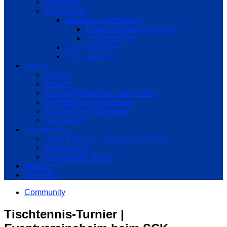
Volleyball
Tischtennis
Senioren Tischtennis
1. Mannschaft Tischtennis
2. Mannschaft
Jugend/Schüler
Trainingsplan
Verein
Leitbild
Anfahrt
Buchungskalender Vereinsbus
Vermietung Vereinsheim
Kontakt Geschäftsstelle
Downloads
Community
Open Fridays – Barsport und Mehr
Förderverein
Kooperation Tennis
Tabelle
Spielplan
Community
Tischtennis-Turnier |