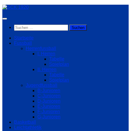
Zum
Inhalt
springen
Suchen
nach:
Startseite
Fussball
Herrenfussball
I. Herren
Tabelle
Spielplan
II. Herren
Tabelle
Spielplan
Jugendfussball
B-Junioren
C-Junioren
D-Junioren
E-Junioren
F-Junioren
G-Junioren
Basketball
Leichtathletik