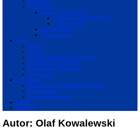
Volleyball
Tischtennis
Senioren Tischtennis
1. Mannschaft Tischtennis
2. Mannschaft
Jugend/Schüler
Trainingsplan
Verein
Leitbild
Anfahrt
Buchungskalender Vereinsbus
Vermietung Vereinsheim
Kontakt Geschäftsstelle
Downloads
Community
Open Fridays – Barsport und Mehr
Förderverein
Kooperation Tennis
Tabelle
Spielplan
Autor:
Olaf Kowalewski