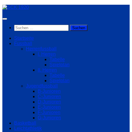
Zum
Inhalt
springen
Suchen
nach:
Startseite
Fussball
Herrenfussball
I. Herren
Tabelle
Spielplan
II. Herren
Tabelle
Spielplan
Jugendfussball
B-Junioren
C-Junioren
D-Junioren
E-Junioren
F-Junioren
G-Junioren
Basketball
Leichtathletik