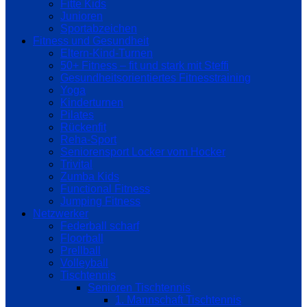
Fitte Kids
Junioren
Sportabzeichen
Fitness und Gesundheit
Eltern-Kind-Turnen
50+ Fitness – fit und stark mit Steffi
Gesundheitsorientiertes Fitnesstraining
Yoga
Kinderturnen
Pilates
Rückenfit
Reha-Sport
Seniorensport Locker vom Hocker
Trivital
Zumba Kids
Functional Fitness
Jumping Fitness
Netzwerker
Federball scharf
Floorball
Prellball
Volleyball
Tischtennis
Senioren Tischtennis
1. Mannschaft Tischtennis