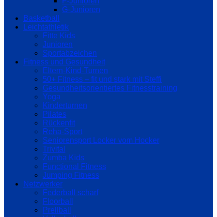
F-Junioren
G-Junioren
Basketball
Leichtathletik
Fitte Kids
Junioren
Sportabzeichen
Fitness und Gesundheit
Eltern-Kind-Turnen
50+ Fitness – fit und stark mit Steffi
Gesundheitsorientiertes Fitnesstraining
Yoga
Kinderturnen
Pilates
Rückenfit
Reha-Sport
Seniorensport Locker vom Hocker
Trivital
Zumba Kids
Functional Fitness
Jumping Fitness
Netzwerker
Federball scharf
Floorball
Prellball