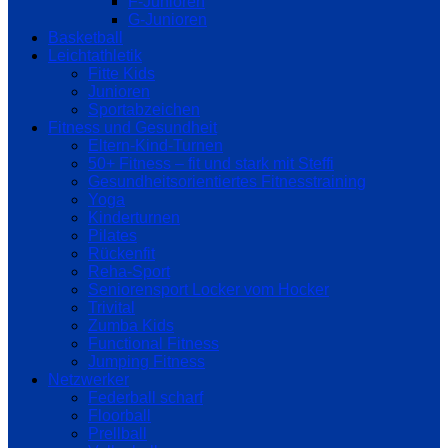
F-Junioren
G-Junioren
Basketball
Leichtathletik
Fitte Kids
Junioren
Sportabzeichen
Fitness und Gesundheit
Eltern-Kind-Turnen
50+ Fitness – fit und stark mit Steffi
Gesundheitsorientiertes Fitnesstraining
Yoga
Kinderturnen
Pilates
Rückenfit
Reha-Sport
Seniorensport Locker vom Hocker
Trivital
Zumba Kids
Functional Fitness
Jumping Fitness
Netzwerker
Federball scharf
Floorball
Prellball