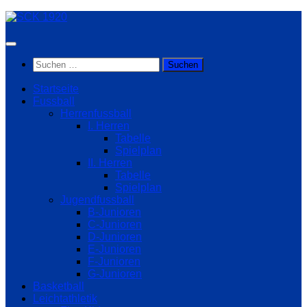
Zum
Inhalt
springen
Suchen
nach:
Startseite
Fussball
Herrenfussball
I. Herren
Tabelle
Spielplan
II. Herren
Tabelle
Spielplan
Jugendfussball
B-Junioren
C-Junioren
D-Junioren
E-Junioren
F-Junioren
G-Junioren
Basketball
Leichtathletik