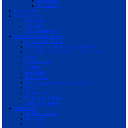
F-Junioren
G-Junioren
Basketball
Leichtathletik
Fitte Kids
Junioren
Sportabzeichen
Fitness und Gesundheit
Eltern-Kind-Turnen
50+ Fitness – fit und stark mit Steffi
Gesundheitsorientiertes Fitnesstraining
Yoga
Kinderturnen
Pilates
Rückenfit
Reha-Sport
Seniorensport Locker vom Hocker
Trivital
Zumba Kids
Functional Fitness
Jumping Fitness
Netzwerker
Federball scharf
Floorball
Prellball