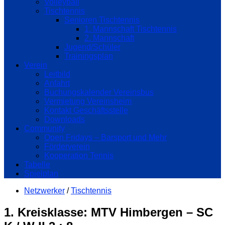
Volleyball
Tischtennis
Senioren Tischtennis
1. Mannschaft Tischtennis
2. Mannschaft
Jugend/Schüler
Trainingsplan
Verein
Leitbild
Anfahrt
Buchungskalender Vereinsbus
Vermietung Vereinsheim
Kontakt Geschäftsstelle
Downloads
Community
Open Fridays – Barsport und Mehr
Förderverein
Kooperation Tennis
Tabelle
Spielplan
Netzwerker
/
Tischtennis
1. Kreisklasse: MTV Himbergen – SC