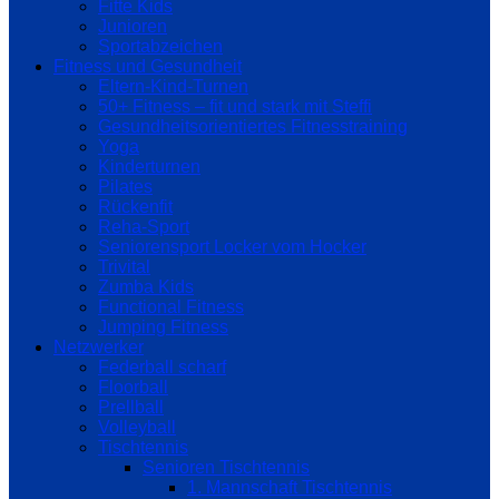
Fitte Kids
Junioren
Sportabzeichen
Fitness und Gesundheit
Eltern-Kind-Turnen
50+ Fitness – fit und stark mit Steffi
Gesundheitsorientiertes Fitnesstraining
Yoga
Kinderturnen
Pilates
Rückenfit
Reha-Sport
Seniorensport Locker vom Hocker
Trivital
Zumba Kids
Functional Fitness
Jumping Fitness
Netzwerker
Federball scharf
Floorball
Prellball
Volleyball
Tischtennis
Senioren Tischtennis
1. Mannschaft Tischtennis