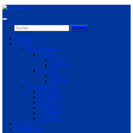
Zum
Inhalt
springen
Suchen
nach:
Startseite
Fussball
Herrenfussball
I. Herren
Tabelle
Spielplan
II. Herren
Tabelle
Spielplan
Jugendfussball
B-Junioren
C-Junioren
D-Junioren
E-Junioren
F-Junioren
G-Junioren
Basketball
Leichtathletik