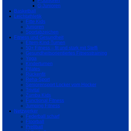
F-Junioren
G-Junioren
Basketball
Leichtathletik
Fitte Kids
Junioren
Sportabzeichen
Fitness und Gesundheit
Eltern-Kind-Turnen
50+ Fitness – fit und stark mit Steffi
Gesundheitsorientiertes Fitnesstraining
Yoga
Kinderturnen
Pilates
Rückenfit
Reha-Sport
Seniorensport Locker vom Hocker
Trivital
Zumba Kids
Functional Fitness
Jumping Fitness
Netzwerker
Federball scharf
Floorball
Prellball