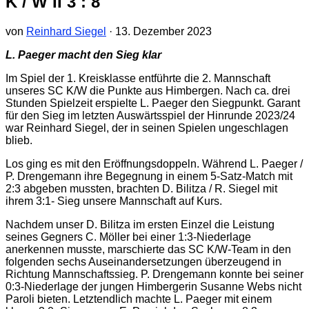
K / W II 3 : 8
von
Reinhard Siegel
·
13. Dezember 2023
L. Paeger macht den Sieg klar
Im Spiel der 1. Kreisklasse entführte die 2. Mannschaft
unseres SC K/W die Punkte aus Himbergen. Nach ca. drei
Stunden Spielzeit erspielte L. Paeger den Siegpunkt. Garant
für den Sieg im letzten Auswärtsspiel der Hinrunde 2023/24
war Reinhard Siegel, der in seinen Spielen ungeschlagen
blieb.
Los ging es mit den Eröffnungsdoppeln. Während L. Paeger /
P. Drengemann ihre Begegnung in einem 5-Satz-Match mit
2:3 abgeben mussten, brachten D. Bilitza / R. Siegel mit
ihrem 3:1- Sieg unsere Mannschaft auf Kurs.
Nachdem unser D. Bilitza im ersten Einzel die Leistung
seines Gegners C. Möller bei einer 1:3-Niederlage
anerkennen musste, marschierte das SC K/W-Team in den
folgenden sechs Auseinandersetzungen überzeugend in
Richtung Mannschaftssieg. P. Drengemann konnte bei seiner
0:3-Niederlage der jungen Himbergerin Susanne Webs nicht
Paroli bieten. Letztendlich machte L. Paeger mit einem