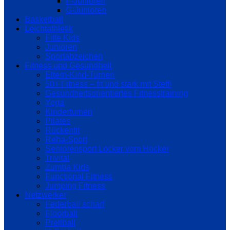
F-Junioren
G-Junioren
Basketball
Leichtathletik
Fitte Kids
Junioren
Sportabzeichen
Fitness und Gesundheit
Eltern-Kind-Turnen
50+ Fitness – fit und stark mit Steffi
Gesundheitsorientiertes Fitnesstraining
Yoga
Kinderturnen
Pilates
Rückenfit
Reha-Sport
Seniorensport Locker vom Hocker
Trivital
Zumba Kids
Functional Fitness
Jumping Fitness
Netzwerker
Federball scharf
Floorball
Prellball