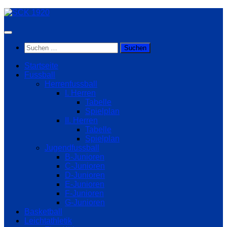
Zum
Inhalt
springen
Suchen
nach:
Startseite
Fussball
Herrenfussball
I. Herren
Tabelle
Spielplan
II. Herren
Tabelle
Spielplan
Jugendfussball
B-Junioren
C-Junioren
D-Junioren
E-Junioren
F-Junioren
G-Junioren
Basketball
Leichtathletik