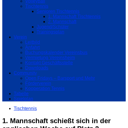
Volleyball
Tischtennis
Senioren Tischtennis
1. Mannschaft Tischtennis
2. Mannschaft
Jugend/Schüler
Trainingsplan
Verein
Leitbild
Anfahrt
Buchungskalender Vereinsbus
Vermietung Vereinsheim
Kontakt Geschäftsstelle
Downloads
Community
Open Fridays – Barsport und Mehr
Förderverein
Kooperation Tennis
Tabelle
Spielplan
Tischtennis
1. Mannschaft schießt sich in der