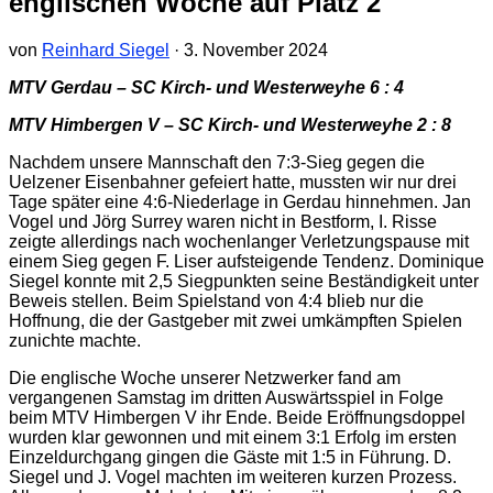
englischen Woche auf Platz 2
von
Reinhard Siegel
·
3. November 2024
MTV Gerdau – SC Kirch- und Westerweyhe 6 : 4
MTV Himbergen V – SC Kirch- und Westerweyhe 2 : 8
Nachdem unsere Mannschaft den 7:3-Sieg gegen die
Uelzener Eisenbahner gefeiert hatte, mussten wir nur drei
Tage später eine 4:6-Niederlage in Gerdau hinnehmen. Jan
Vogel und Jörg Surrey waren nicht in Bestform, I. Risse
zeigte allerdings nach wochenlanger Verletzungspause mit
einem Sieg gegen F. Liser aufsteigende Tendenz. Dominique
Siegel konnte mit 2,5 Siegpunkten seine Beständigkeit unter
Beweis stellen. Beim Spielstand von 4:4 blieb nur die
Hoffnung, die der Gastgeber mit zwei umkämpften Spielen
zunichte machte.
Die englische Woche unserer Netzwerker fand am
vergangenen Samstag im dritten Auswärtsspiel in Folge
beim MTV Himbergen V ihr Ende. Beide Eröffnungsdoppel
wurden klar gewonnen und mit einem 3:1 Erfolg im ersten
Einzeldurchgang gingen die Gäste mit 1:5 in Führung. D.
Siegel und J. Vogel machten im weiteren kurzen Prozess.