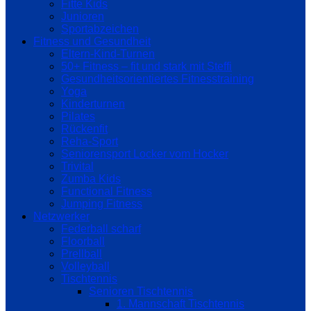
Fitte Kids
Junioren
Sportabzeichen
Fitness und Gesundheit
Eltern-Kind-Turnen
50+ Fitness – fit und stark mit Steffi
Gesundheitsorientiertes Fitnesstraining
Yoga
Kinderturnen
Pilates
Rückenfit
Reha-Sport
Seniorensport Locker vom Hocker
Trivital
Zumba Kids
Functional Fitness
Jumping Fitness
Netzwerker
Federball scharf
Floorball
Prellball
Volleyball
Tischtennis
Senioren Tischtennis
1. Mannschaft Tischtennis