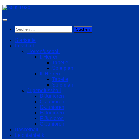
Zum
Inhalt
springen
Suchen
nach:
Startseite
Fussball
Herrenfussball
I. Herren
Tabelle
Spielplan
II. Herren
Tabelle
Spielplan
Jugendfussball
B-Junioren
C-Junioren
D-Junioren
E-Junioren
F-Junioren
G-Junioren
Basketball
Leichtathletik