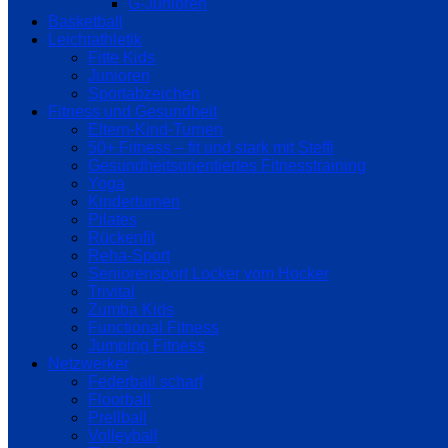
G-Junioren
Basketball
Leichtathletik
Fitte Kids
Junioren
Sportabzeichen
Fitness und Gesundheit
Eltern-Kind-Turnen
50+ Fitness – fit und stark mit Steffi
Gesundheitsorientiertes Fitnesstraining
Yoga
Kinderturnen
Pilates
Rückenfit
Reha-Sport
Seniorensport Locker vom Hocker
Trivital
Zumba Kids
Functional Fitness
Jumping Fitness
Netzwerker
Federball scharf
Floorball
Prellball
Volleyball