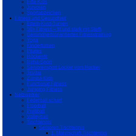
Fitte Kids
Junioren
Sportabzeichen
Fitness und Gesundheit
Eltern-Kind-Turnen
50+ Fitness – fit und stark mit Steffi
Gesundheitsorientiertes Fitnesstraining
Yoga
Kinderturnen
Pilates
Rückenfit
Reha-Sport
Seniorensport Locker vom Hocker
Trivital
Zumba Kids
Functional Fitness
Jumping Fitness
Netzwerker
Federball scharf
Floorball
Prellball
Volleyball
Tischtennis
Senioren Tischtennis
1. Mannschaft Tischtennis