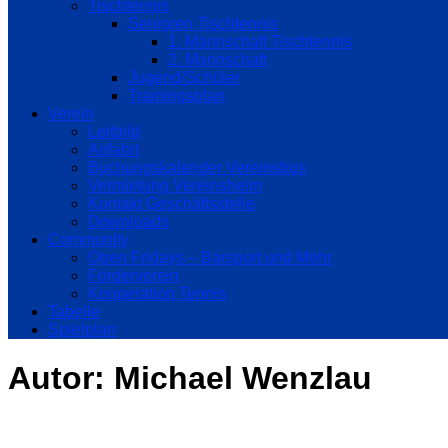
Tischtennis
Senioren Tischtennis
1. Mannschaft Tischtennis
2. Mannschaft
Jugend/Schüler
Trainingsplan
Verein
Leitbild
Anfahrt
Buchungskalender Vereinsbus
Vermietung Vereinsheim
Kontakt Geschäftsstelle
Downloads
Community
Open Fridays – Barsport und Mehr
Förderverein
Kooperation Tennis
Tabelle
Spielplan
Autor:
Michael Wenzlau