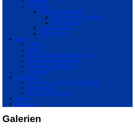
Volleyball
Tischtennis
Senioren Tischtennis
1. Mannschaft Tischtennis
2. Mannschaft
Jugend/Schüler
Trainingsplan
Verein
Leitbild
Anfahrt
Buchungskalender Vereinsbus
Vermietung Vereinsheim
Kontakt Geschäftsstelle
Downloads
Community
Open Fridays – Barsport und Mehr
Förderverein
Kooperation Tennis
Tabelle
Spielplan
Galerien