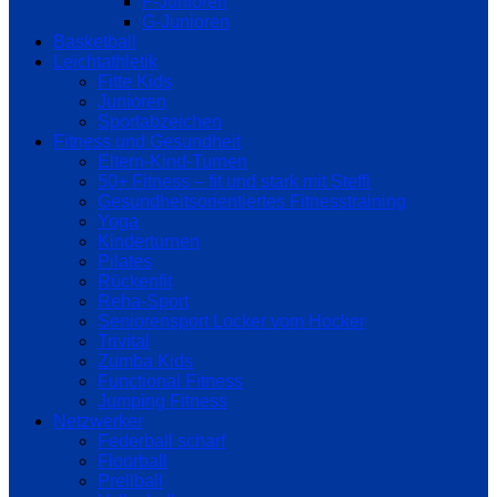
F-Junioren
G-Junioren
Basketball
Leichtathletik
Fitte Kids
Junioren
Sportabzeichen
Fitness und Gesundheit
Eltern-Kind-Turnen
50+ Fitness – fit und stark mit Steffi
Gesundheitsorientiertes Fitnesstraining
Yoga
Kinderturnen
Pilates
Rückenfit
Reha-Sport
Seniorensport Locker vom Hocker
Trivital
Zumba Kids
Functional Fitness
Jumping Fitness
Netzwerker
Federball scharf
Floorball
Prellball