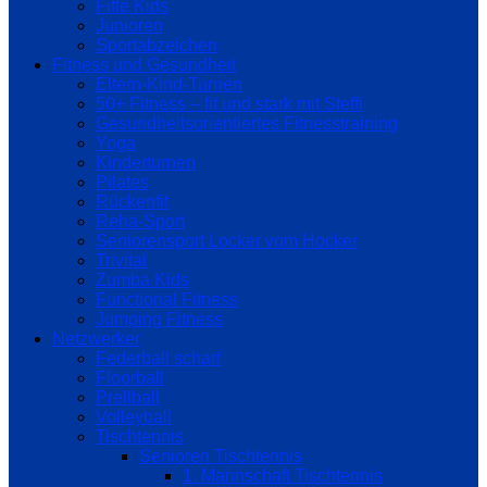
Fitte Kids
Junioren
Sportabzeichen
Fitness und Gesundheit
Eltern-Kind-Turnen
50+ Fitness – fit und stark mit Steffi
Gesundheitsorientiertes Fitnesstraining
Yoga
Kinderturnen
Pilates
Rückenfit
Reha-Sport
Seniorensport Locker vom Hocker
Trivital
Zumba Kids
Functional Fitness
Jumping Fitness
Netzwerker
Federball scharf
Floorball
Prellball
Volleyball
Tischtennis
Senioren Tischtennis
1. Mannschaft Tischtennis