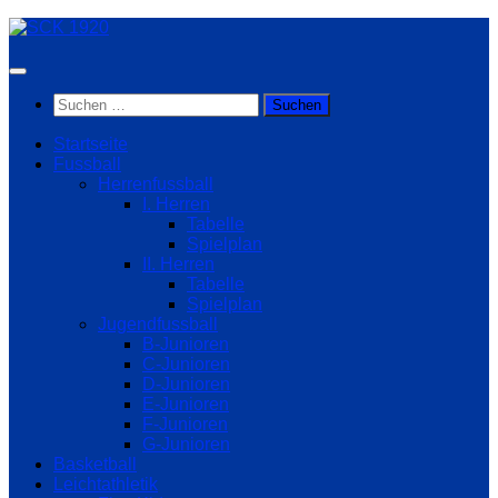
Zum
Inhalt
springen
Suchen
nach:
Startseite
Fussball
Herrenfussball
I. Herren
Tabelle
Spielplan
II. Herren
Tabelle
Spielplan
Jugendfussball
B-Junioren
C-Junioren
D-Junioren
E-Junioren
F-Junioren
G-Junioren
Basketball
Leichtathletik