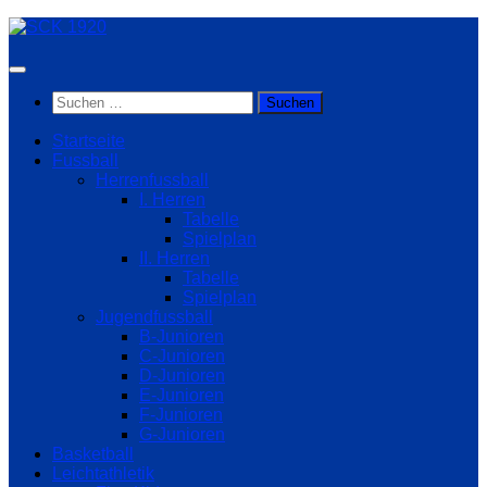
Zum
Inhalt
springen
Suchen
nach:
Startseite
Fussball
Herrenfussball
I. Herren
Tabelle
Spielplan
II. Herren
Tabelle
Spielplan
Jugendfussball
B-Junioren
C-Junioren
D-Junioren
E-Junioren
F-Junioren
G-Junioren
Basketball
Leichtathletik