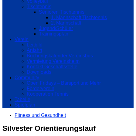
Volleyball
Tischtennis
Senioren Tischtennis
1. Mannschaft Tischtennis
2. Mannschaft
Jugend/Schüler
Trainingsplan
Verein
Leitbild
Anfahrt
Buchungskalender Vereinsbus
Vermietung Vereinsheim
Kontakt Geschäftsstelle
Downloads
Community
Open Fridays – Barsport und Mehr
Förderverein
Kooperation Tennis
Tabelle
Spielplan
Fitness und Gesundheit
Silvester Orientierungslauf