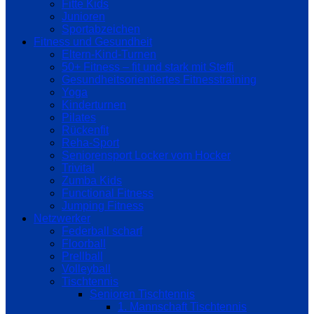
Fitte Kids
Junioren
Sportabzeichen
Fitness und Gesundheit
Eltern-Kind-Turnen
50+ Fitness – fit und stark mit Steffi
Gesundheitsorientiertes Fitnesstraining
Yoga
Kinderturnen
Pilates
Rückenfit
Reha-Sport
Seniorensport Locker vom Hocker
Trivital
Zumba Kids
Functional Fitness
Jumping Fitness
Netzwerker
Federball scharf
Floorball
Prellball
Volleyball
Tischtennis
Senioren Tischtennis
1. Mannschaft Tischtennis