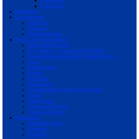
F-Junioren
G-Junioren
Basketball
Leichtathletik
Fitte Kids
Junioren
Sportabzeichen
Fitness und Gesundheit
Eltern-Kind-Turnen
50+ Fitness – fit und stark mit Steffi
Gesundheitsorientiertes Fitnesstraining
Yoga
Kinderturnen
Pilates
Rückenfit
Reha-Sport
Seniorensport Locker vom Hocker
Trivital
Zumba Kids
Functional Fitness
Jumping Fitness
Netzwerker
Federball scharf
Floorball
Prellball